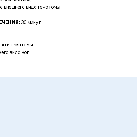
ие внешнего вида гематомы
ЧЕНИЯ:
30 минут
оза и гематомы
его вида ног