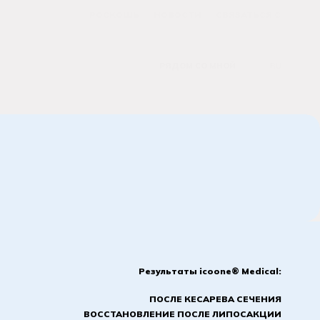
РОСКОШЬ
НОВОСТИ
СВЯЗАТЬСЯ С
РЯДОМ СО МНОЙ
RU
Результаты icoone® Medical:
ПОСЛЕ КЕСАРЕВА СЕЧЕНИЯ
ВОССТАНОВЛЕНИЕ ПОСЛЕ ЛИПОСАКЦИИ