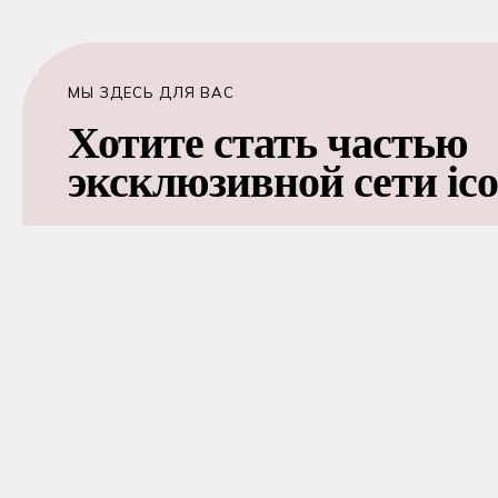
МЫ ЗДЕСЬ ДЛЯ ВАС
Хотите стать частью
эксклюзивной сети ic
Хотите стать частью эксклюзивной сети icoone®? 
- значит иметь возможность полагаться на инновац
технологию, основанную на прочных научных основа
Наша команда всегда готова ответить на ва
СВЯЖИТЕСЬ С НАШЕЙ КОМАНДОЙ