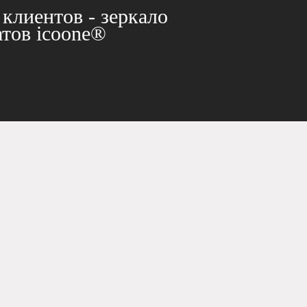
клиентов - зеркало
атов icoone®