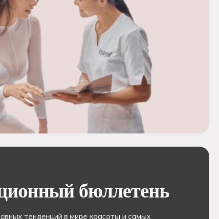
ционный бюллетень
лавных тенденций в мире красоты и самых