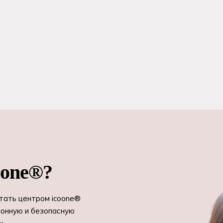
oone®?
Стать центром icoone®
ионную и безопасную