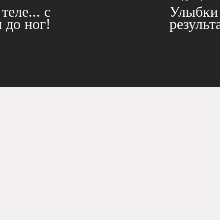
теле... с
Улыбки 
 до ног!
результ