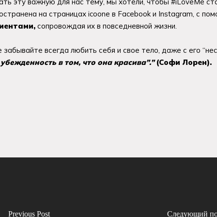
ать эту важную для нас тему, мы хотели, чтобы #iLoveMe с
остранена на страницах icoone в Facebook и Instagram, с п
иентами,
сопровождая их в повседневной жизни.
е забывайте всегда любить себя и свое тело, даже с его “н
убежденность в том, что она красива”.”
(Софи Лорен).
Previous Post
Следующий по