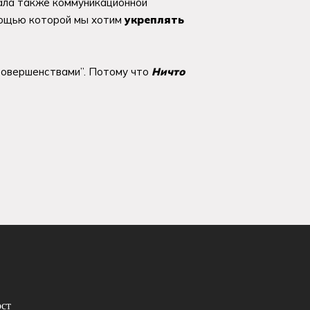
тала также коммуникационной
омощью которой мы хотим
укреплять
есовершенствами”. Потому что
Ничто
ст