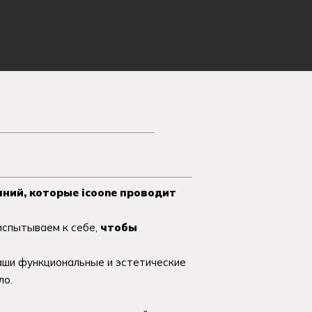
аний, которые icoone проводит
 испытываем к себе,
чтобы
аши функциональные и эстетические
ло.