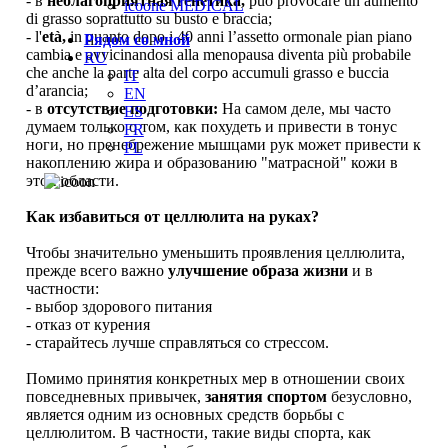
- в
неблагоприятная генетика,
può provocare un aumento
icoone MEDICAL
di grasso soprattutto su busto e braccia;
- l'
età,
in quanto dopo i 40 anni l’assetto ormonale pian piano
Рядом со мной
cambia e avvicinandosi alla menopausa diventa più probabile
RU
che anche la parte alta del corpo accumuli grasso e buccia
IT
d’arancia;
EN
- в
отсутствие подготовки:
На самом деле, мы часто
ES
думаем только о том, как похудеть и привести в тонус
FR
ноги, но пренебрежение мышцами рук может привести к
PL
накоплению жира и образованию "матрасной" кожи в
этой области.
Как избавиться от целлюлита на руках?
Чтобы значительно уменьшить проявления целлюлита,
прежде всего важно
улучшение образа жизни
и в
частности:
- выбор здорового питания
- отказ от курения
- старайтесь лучше справляться со стрессом.
Помимо принятия конкретных мер в отношении своих
повседневных привычек,
занятия спортом
безусловно,
является одним из основных средств борьбы с
целлюлитом. В частности, такие виды спорта, как