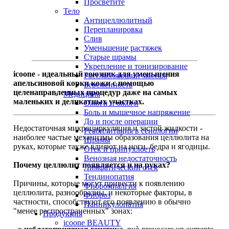
Просветите
Тело
Антицеллюлитный
Перепланировка
Слив
Уменьшение растяжек
Старые шрамы
Укрепление и тонизирование
icoone - идеальный союзник для уменьшения
Расслабляющий массаж
апельсиновой корки кожи с помощью
Беременность
целенаправленных процедур даже на самых
Медицина
маленьких и деликатных участках.
Ожоги и ожоги
Боль и мышечное напряжение
До и после операции
Недостаточная микроциркуляция и застой жидкости -
Реабилитация в сенологии
наиболее частые механизмы образования целлюлита на
Шрамы
руках, которые также влияют на ноги, бедра и ягодицы.
Отек и припухлость
Венозная недостаточность
Почему целлюлит появляется и на руках?
Лимфатический отек
Тендинопатия
Причины, которые могут привести к появлению
Фибромиалгия
целлюлита, разнообразны, и некоторые факторы, в
Фиброз
частности, способствуют его появлению в обычно
Панникулопатия
"менее распространенных" зонах:
Продукция
icoone BEAUTY