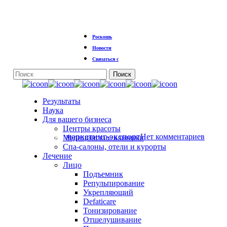
Перейти
к
основному
содержанию
Роскошь
Новости
Новости
Связаться с
Не только бедра и
Поиск
Закрыть
ягодицы: целлюлит на
поиск
Меню
Результаты
руках
Наука
Для вашего бизнеса
Центры красоты
По ссылке
маркетинг-экспорт
Нет комментариев
Медицинские клиники
Спа-салоны, отели и курорты
Лечение
Лицо
Подъемник
Репульпирование
Укрепляющий
Defaticare
Тонизирование
Отшелушивание