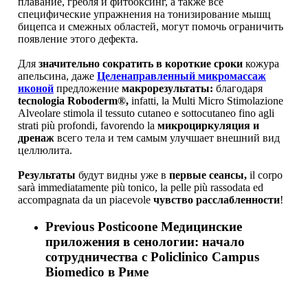
плавание, гребля и фитбоксинг, а также все
специфические упражнения на тонизирование мышц
бицепса и смежных областей, могут помочь ограничить
появление этого дефекта.
Для
значительно сократить в короткие сроки
кожура
апельсина, даже
Целенаправленный микромассаж
иконой
предложение
макрорезультаты:
благодаря
tecnologia Roboderm®,
infatti, la Multi Micro Stimolazione
Alveolare stimola il tessuto cutaneo e sottocutaneo fino agli
strati più profondi, favorendo la
микроциркуляция и
дренаж
всего тела и тем самым улучшает внешний вид
целлюлита.
Результаты
будут видны уже в
первые сеансы,
il corpo
sarà immediatamente più tonico, la pelle più rassodata ed
accompagnata da un piacevole
чувство расслабленности
!
Previous Post
icoone Медицинские
приложения в сенологии: начало
сотрудничества с Policlinico Campus
Biomedico в Риме