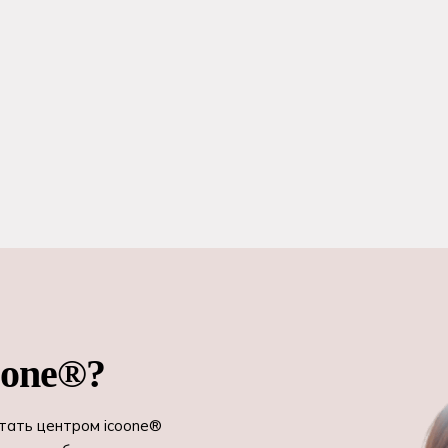
oone®?
Стать центром icoone®