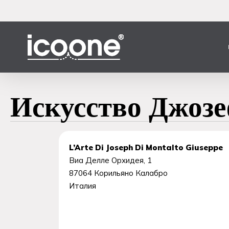
Перейти
к
основному
содержанию
Искусство Джоз
L’Arte Di Joseph Di Montalto Giuseppe
Виа Делле Орхидея, 1
87064
Корильяно Калабро
Италия