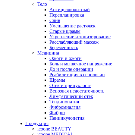
Тело
Антицеллюлитный
Перепланировка
Слив
Уменьшение растяжек
Старые шрамы
Укрепление и тонизирование
Расслабляющий массаж
Беременность
Медицина
Ожоги и ожоги
Боль и мышечное напряжение
До и после операции
Реабилитация в сенологии
Шрамы
Отек и припухлость
Венозная недостаточность
Лимфатический отек
Тендинопатия
Фибромиалгия
Фиброз
Панникулопатия
Продукция
icoone BEAUTY
icoone MEDICAL