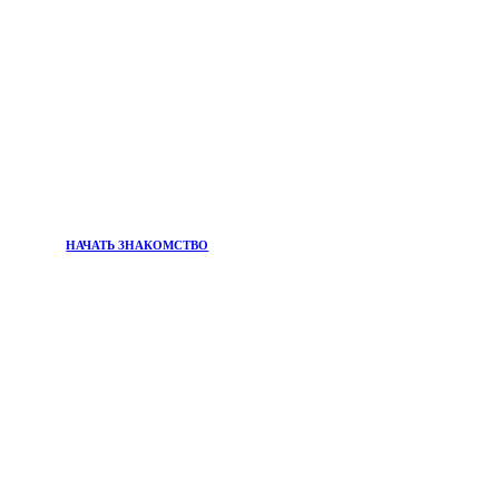
НАЧАТЬ ЗНАКОМСТВО
ПРИСОЕДИНЯЙТЕСЬ К
Информационный бюллетень
Хотите быть в курсе главных тенденций в мире
красоты и самых эффективных решений для вашего