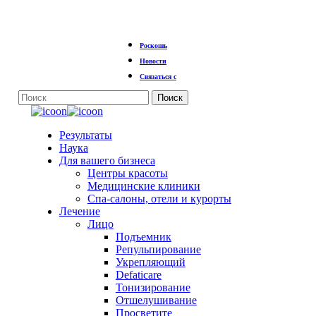
Перейти
Роскошь
к
основному
Новости
содержанию
Связаться с
Поиск
Закрыть
поиск
Меню
Результаты
Наука
Для вашего бизнеса
Центры красоты
Медицинские клиники
Спа-салоны, отели и курорты
Лечение
Лицо
Подъемник
Репульпирование
Укрепляющий
Defaticare
Тонизирование
Отшелушивание
Просветите