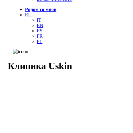
Рядом со мной
RU
IT
EN
ES
FR
PL
Клиника Uskin