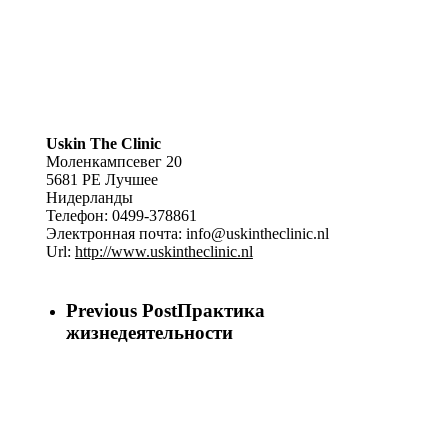
Uskin The Clinic
Моленкампсевег 20
5681 PE
Лучшее
Нидерланды
Телефон:
0499-378861
Электронная почта:
info@uskintheclinic.nl
Url:
http://www.uskintheclinic.nl
Previous Post
Практика
жизнедеятельности