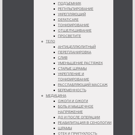
ПОДЪЕМНИК
РЕПУЛЬПИРОВАНИЕ
УКРЕПЛЯЮЩИЙ
DEFATICARE
ТОНИЗИРОВАНИЕ
ОТШЕЛУШИВАНИЕ
ПРОСВЕТИТЕ
ТЕЛО
АНТИЦЕЛЛЮЛИТНЫЙ
ПЕРЕПЛАНИРОВКА
СЛИВ
УМЕНЬШЕНИЕ РАСТЯЖЕК
СТАРЫЕ ШРАМЫ
УКРЕПЛЕНИЕ И
ТОНИЗИРОВАНИЕ
РАССЛАБЛЯЮЩИЙ МАССАЖ
БЕРЕМЕННОСТЬ
МЕДИЦИНА
ОЖОГИ И ОЖОГИ
БОЛЬ И МЫШЕЧНОЕ
НАПРЯЖЕНИЕ
ДО И ПОСЛЕ ОПЕРАЦИИ
РЕАБИЛИТАЦИЯ В СЕНОЛОГИИ
ШРАМЫ
ОТЕК И ПРИПУХЛОСТЬ