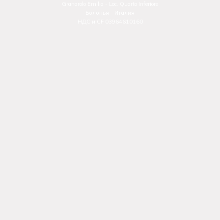
Granarolo Emilia - Loc. Quarto Inferiore
Болонья - Италия
НДС и CF 03964610160
Телефон: +39 051 6259797
© 2025 icoone®. Все права защищены.
icoone® является зарегистрированной торговой маркой
компании
i-Tech Industries S.r.l.
Этот сайт защищен reCAPTCHA и применяется
сайт
Политика конфиденциальности
и
Условия
предоставления услуг
Google.
Политика конфиденциальности
-
Настройки файлов cookie
-
Предпочтения ADV
-
Кредиты
НАВИГАЦИЯ
О нас
Результаты
Что они говорят о нас
Информационный бюллетень
Корпоративный