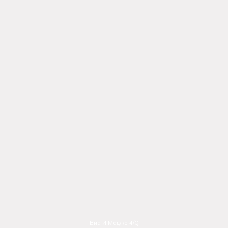
Виа И Маджо 4/Q