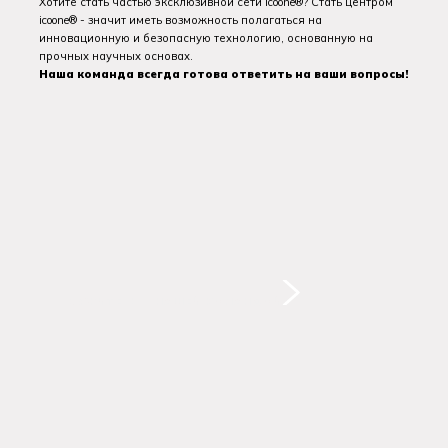
Хотите стать частью эксклюзивной сети icoone®? Стать центром
icoone® - значит иметь возможность полагаться на
инновационную и безопасную технологию, основанную на
прочных научных основах.
Наша команда всегда готова ответить на ваши вопросы!
СВЯЖИТЕСЬ С НАШЕЙ КОМАНДОЙ