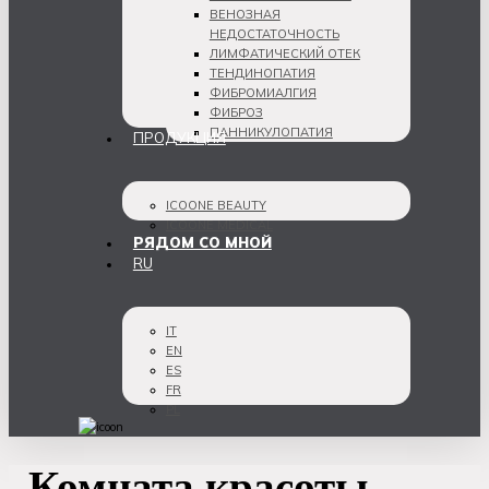
ВЕНОЗНАЯ
НЕДОСТАТОЧНОСТЬ
ЛИМФАТИЧЕСКИЙ ОТЕК
ТЕНДИНОПАТИЯ
ФИБРОМИАЛГИЯ
ФИБРОЗ
ПАННИКУЛОПАТИЯ
ПРОДУКЦИЯ
ICOONE BEAUTY
ICOONE MEDICAL
РЯДОМ СО МНОЙ
RU
IT
EN
ES
FR
PL
Комната красоты