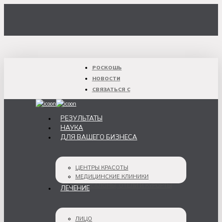
Перейти
к
основному
содержанию
РОСКОШЬ
НОВОСТИ
СВЯЗАТЬСЯ С
Меню
РЕЗУЛЬТАТЫ
НАУКА
ДЛЯ ВАШЕГО БИЗНЕСА
ЦЕНТРЫ КРАСОТЫ
МЕДИЦИНСКИЕ КЛИНИКИ
СПА-САЛОНЫ, ОТЕЛИ И КУРОРТЫ
ЛЕЧЕНИЕ
ЛИЦО