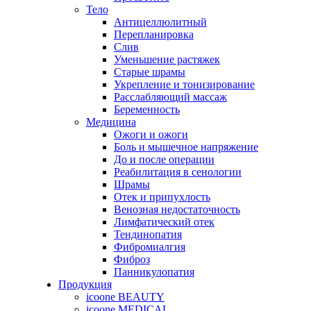
Тело
Антицеллюлитный
Перепланировка
Слив
Уменьшение растяжек
Старые шрамы
Укрепление и тонизирование
Расслабляющий массаж
Беременность
Медицина
Ожоги и ожоги
Боль и мышечное напряжение
До и после операции
Реабилитация в сенологии
Шрамы
Отек и припухлость
Венозная недостаточность
Лимфатический отек
Тендинопатия
Фибромиалгия
Фиброз
Панникулопатия
Продукция
icoone BEAUTY
icoone MEDICAL