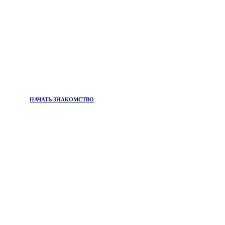
НАЧАТЬ ЗНАКОМСТВО
ПРИСОЕДИНЯЙТЕСЬ К
Информационный бюллетень
Хотите быть в курсе главных тенденций в мире
красоты и самых эффективных решений для вашего
благополучия?