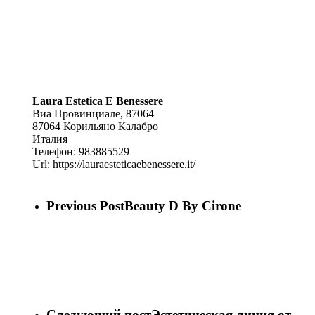
Laura Estetica E Benessere
Виа Провинциале, 87064
87064
Корильяно Калабро
Италия
Телефон:
983885529
Url:
https://lauraesteticaebenessere.it/
Previous Post
Beauty D By Cirone
Следующий пост
Эстетическая линия от