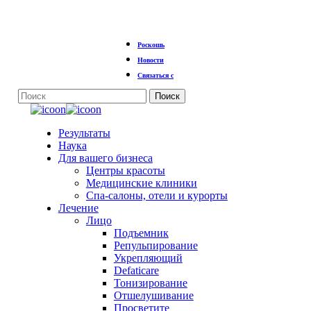
Перейти
Роскошь
к
основному
Новости
содержанию
Связаться с
Поиск
Закрыть
поиск
Меню
Результаты
Наука
Для вашего бизнеса
Центры красоты
Медицинские клиники
Спа-салоны, отели и курорты
Лечение
Лицо
Подъемник
Репульпирование
Укрепляющий
Defaticare
Тонизирование
Отшелушивание
Просветите