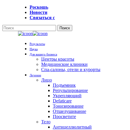
Перейти
Роскошь
к
Новости
основному
Связаться с
содержанию
Поиск
Закрыть
поиск
Меню
Результаты
Наука
Для вашего бизнеса
Центры красоты
Медицинские клиники
Спа-салоны, отели и курорты
Лечение
Лицо
Подъемник
Репульпирование
Укрепляющий
Defaticare
Тонизирование
Отшелушивание
Просветите
Тело
Антицеллюлитный