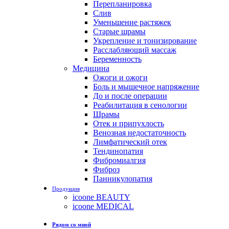
Перепланировка
Слив
Уменьшение растяжек
Старые шрамы
Укрепление и тонизирование
Расслабляющий массаж
Беременность
Медицина
Ожоги и ожоги
Боль и мышечное напряжение
До и после операции
Реабилитация в сенологии
Шрамы
Отек и припухлость
Венозная недостаточность
Лимфатический отек
Тендинопатия
Фибромиалгия
Фиброз
Панникулопатия
Продукция
icoone BEAUTY
icoone MEDICAL
Рядом со мной