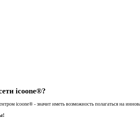
сети icoone®?
центром icoone® - значит иметь возможность полагаться на инн
ы!