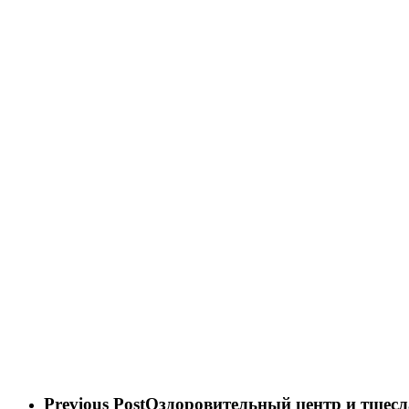
Previous Post
Оздоровительный центр и тщесл