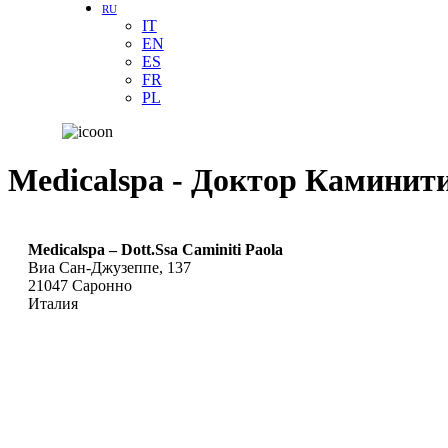
RU
IT
EN
ES
FR
PL
Medicalspa - Доктор Каминит
Medicalspa – Dott.Ssa Caminiti Paola
Виа Сан-Джузеппе, 137
21047
Саронно
Италия