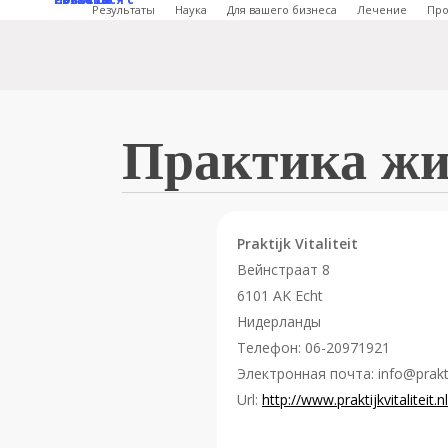
Перейти
Результаты
Наука
Для вашего бизнеса
Лечение
Про
к
основному
содержанию
Практика жи
Praktijk Vitaliteit
Вейнстраат 8
6101 AK
Echt
Нидерланды
Телефон:
06-20971921
Электронная почта:
info@praktij
Url:
http://www.praktijkvitaliteit.nl