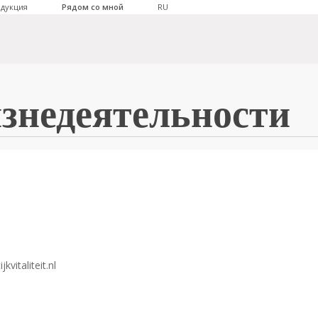
дукция
Рядом со мной
RU
знедеятельности
kvitaliteit.nl