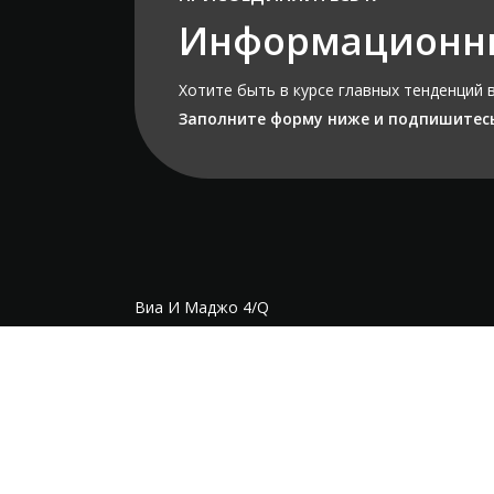
Информационн
Хотите быть в курсе главных тенденций
Заполните форму ниже и подпишитесь
Виа И Маджо 4/Q
Granarolo Emilia - Loc. Quarto Inferiore
Болонья - Италия
НДС и CF 03964610160
Телефон: +39 051 6259797
© 2025 icoone®. Все права защищены.