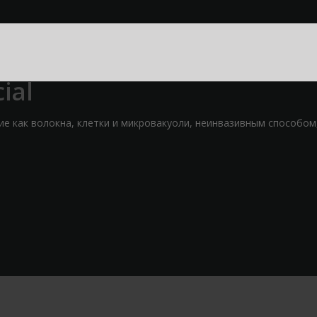
ial
ие как волокна, клетки и микровакуоли, неинвазивным способом