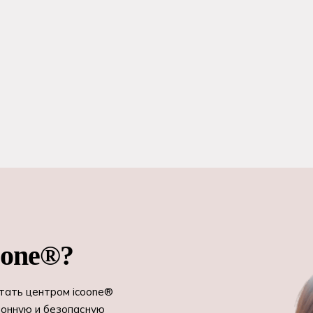
oone®?
Стать центром icoone®
ионную и безопасную