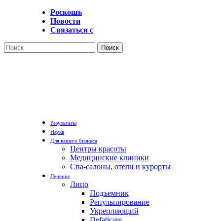
Перейти
Роскошь
к
Новости
основному
Связаться с
содержанию
Поиск
Закрыть
поиск
Меню
Результаты
Наука
Для вашего бизнеса
Центры красоты
Медицинские клиники
Спа-салоны, отели и курорты
Лечение
Лицо
Подъемник
Репульпирование
Укрепляющий
Defaticare