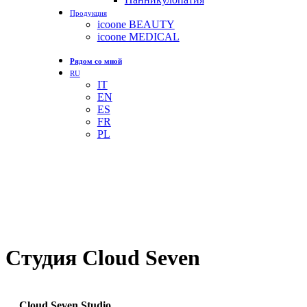
Продукция
icoone BEAUTY
icoone MEDICAL
Рядом со мной
RU
IT
EN
ES
FR
PL
Студия Cloud Seven
Cloud Seven Studio