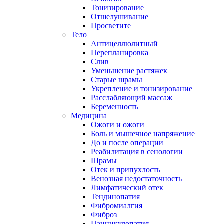
Тонизирование
Отшелушивание
Просветите
Тело
Антицеллюлитный
Перепланировка
Слив
Уменьшение растяжек
Старые шрамы
Укрепление и тонизирование
Расслабляющий массаж
Беременность
Медицина
Ожоги и ожоги
Боль и мышечное напряжение
До и после операции
Реабилитация в сенологии
Шрамы
Отек и припухлость
Венозная недостаточность
Лимфатический отек
Тендинопатия
Фибромиалгия
Фиброз
Панникулопатия