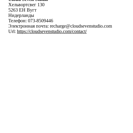
Хельвортсвег 130
5263 EH
Вугт
Нидерланды
Телефон:
073-8509446
Электронная почта:
recharge@cloudsevenstudio.com
Url:
https://cloudsevenstudio.com/contact/