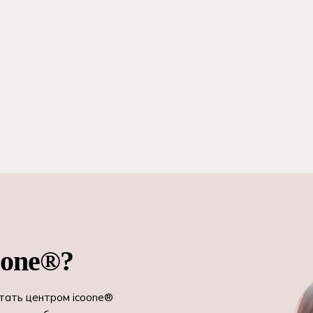
oone®?
Стать центром icoone®