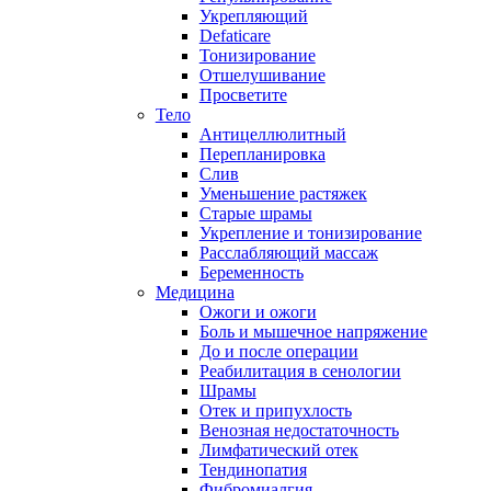
Укрепляющий
Defaticare
Тонизирование
Отшелушивание
Просветите
Тело
Антицеллюлитный
Перепланировка
Слив
Уменьшение растяжек
Старые шрамы
Укрепление и тонизирование
Расслабляющий массаж
Беременность
Медицина
Ожоги и ожоги
Боль и мышечное напряжение
До и после операции
Реабилитация в сенологии
Шрамы
Отек и припухлость
Венозная недостаточность
Лимфатический отек
Тендинопатия
Фибромиалгия