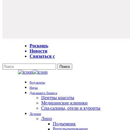
Роскошь
Новости
Связаться с
Поиск
Закрыть
поиск
Меню
Результаты
Наука
Для вашего бизнеса
Центры красоты
Медицинские клиники
Спа-салоны, отели и курорты
Лечение
Лицо
Подъемник
Репульпирование