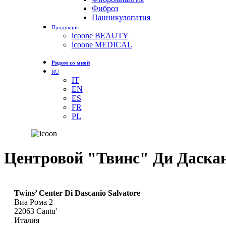
Фиброз
Панникулопатия
Продукция
icoone BEAUTY
icoone MEDICAL
Рядом со мной
RU
IT
EN
ES
FR
PL
Центровой "Твинс" Ди Даска
Twins’ Center Di Dascanio Salvatore
Виа Рома 2
22063
Cantu'
Италия