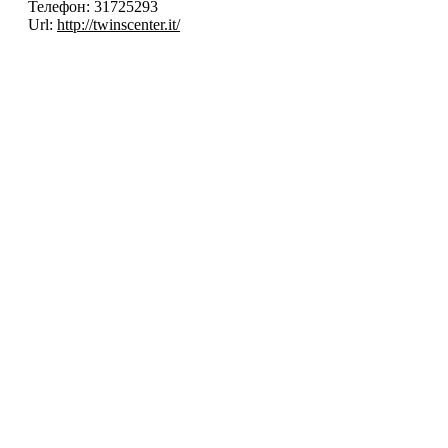
Телефон:
31725293
Url:
http://twinscenter.it/