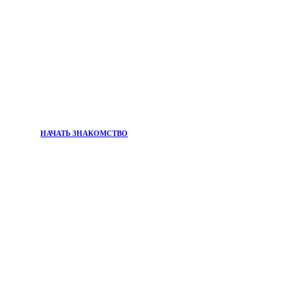
НАЧАТЬ ЗНАКОМСТВО
ПРИСОЕДИНЯЙТЕСЬ К
Информационный бюллетень
Хотите быть в курсе главных тенденций в мире
красоты и самых эффективных решений для вашего
благополучия?