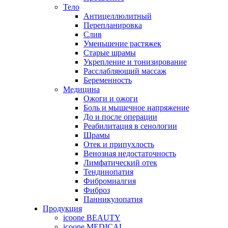
Тело
Антицеллюлитный
Перепланировка
Слив
Уменьшение растяжек
Старые шрамы
Укрепление и тонизирование
Расслабляющий массаж
Беременность
Медицина
Ожоги и ожоги
Боль и мышечное напряжение
До и после операции
Реабилитация в сенологии
Шрамы
Отек и припухлость
Венозная недостаточность
Лимфатический отек
Тендинопатия
Фибромиалгия
Фиброз
Панникулопатия
Продукция
icoone BEAUTY
icoone MEDICAL