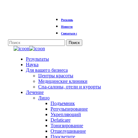
Перейти
Роскошь
к
основному
Новости
содержанию
Связаться с
Поиск
Закрыть
поиск
Меню
Результаты
Наука
Для вашего бизнеса
Центры красоты
Медицинские клиники
Спа-салоны, отели и курорты
Лечение
Лицо
Подъемник
Репульпирование
Укрепляющий
Defaticare
Тонизирование
Отшелушивание
Просветите