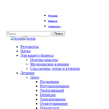
Перейти
Роскошь
к
основному
Новости
содержанию
Связаться с
Поиск
Закрыть
поиск
Меню
Результаты
Наука
Для вашего бизнеса
Центры красоты
Медицинские клиники
Спа-салоны, отели и курорты
Лечение
Лицо
Подъемник
Репульпирование
Укрепляющий
Defaticare
Тонизирование
Отшелушивание
Просветите