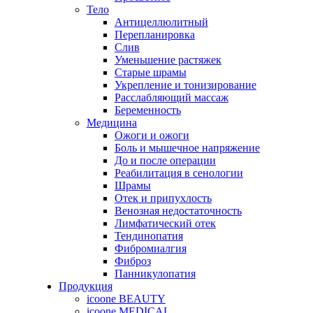
Тело
Антицеллюлитный
Перепланировка
Слив
Уменьшение растяжек
Старые шрамы
Укрепление и тонизирование
Расслабляющий массаж
Беременность
Медицина
Ожоги и ожоги
Боль и мышечное напряжение
До и после операции
Реабилитация в сенологии
Шрамы
Отек и припухлость
Венозная недостаточность
Лимфатический отек
Тендинопатия
Фибромиалгия
Фиброз
Панникулопатия
Продукция
icoone BEAUTY
icoone MEDICAL