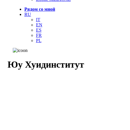
Рядом со мной
RU
IT
EN
ES
FR
PL
Юу Хуидинститут