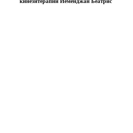
кинезитерапии Йеменджан Беатрис