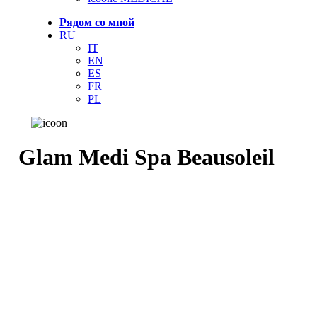
Рядом со мной
RU
IT
EN
ES
FR
PL
Glam Medi Spa Beausoleil