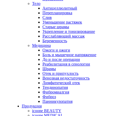
Тело
Антицеллюлитный
Перепланировка
Слив
Уменьшение растяжек
Старые шрамы
Укрепление и тонизирование
Расслабляющий массаж
Беременность
Медицина
Ожоги и ожоги
Боль и мышечное напряжение
До и после операции
Реабилитация в сенологии
Шрамы
Отек и припухлость
Венозная недостаточность
Лимфатический отек
Тендинопатия
Фибромиалгия
Фиброз
Панникулопатия
Продукция
icoone BEAUTY
icoone MEDICAL