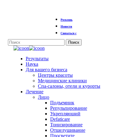
Перейти
Роскошь
к
основному
Новости
содержанию
Связаться с
Поиск
Закрыть
поиск
Меню
Результаты
Наука
Для вашего бизнеса
Центры красоты
Медицинские клиники
Спа-салоны, отели и курорты
Лечение
Лицо
Подъемник
Репульпирование
Укрепляющий
Defaticare
Тонизирование
Отшелушивание
Просветите