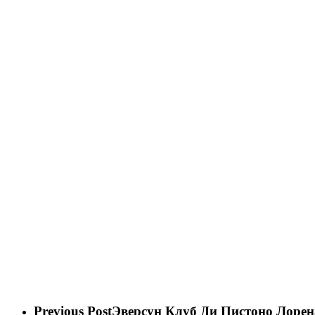
Previous Post
Эверсун Клуб Ди Пистоно Лорен