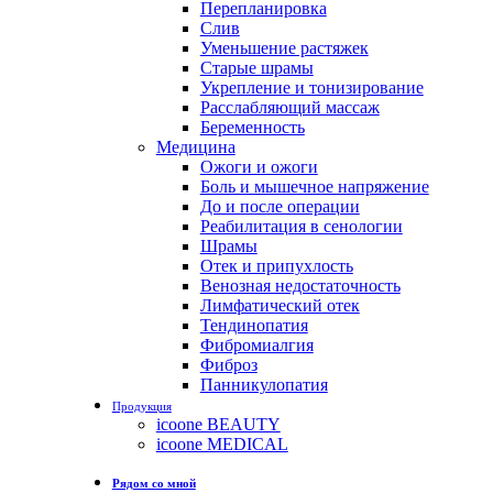
Перепланировка
Слив
Уменьшение растяжек
Старые шрамы
Укрепление и тонизирование
Расслабляющий массаж
Беременность
Медицина
Ожоги и ожоги
Боль и мышечное напряжение
До и после операции
Реабилитация в сенологии
Шрамы
Отек и припухлость
Венозная недостаточность
Лимфатический отек
Тендинопатия
Фибромиалгия
Фиброз
Панникулопатия
Продукция
icoone BEAUTY
icoone MEDICAL
Рядом со мной