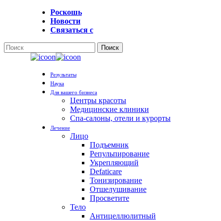
Перейти
Роскошь
к
Новости
основному
Связаться с
содержанию
Поиск
Закрыть
поиск
Меню
Результаты
Наука
Для вашего бизнеса
Центры красоты
Медицинские клиники
Спа-салоны, отели и курорты
Лечение
Лицо
Подъемник
Репульпирование
Укрепляющий
Defaticare
Тонизирование
Отшелушивание
Просветите
Тело
Антицеллюлитный