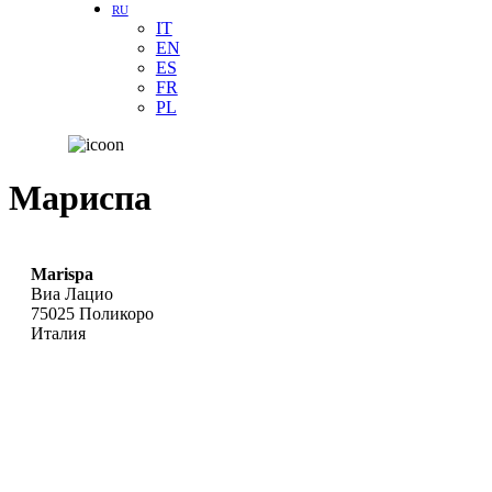
RU
IT
EN
ES
FR
PL
Мариспа
Marispa
Виа Лацио
75025
Поликоро
Италия