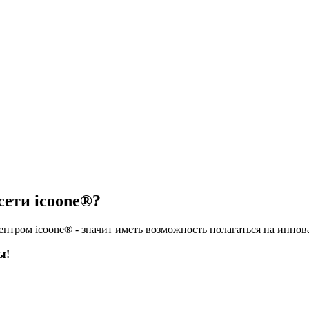
сети icoone®?
центром icoone® - значит иметь возможность полагаться на инн
ы!