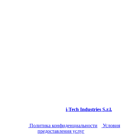
Виа И Маджо 4/Q
Granarolo Emilia - Loc. Quarto Inferiore
Болонья - Италия
НДС и CF 03964610160
Телефон: +39 051 6259797
© 2025 icoone®. Все права защищены.
icoone® является зарегистрированной торговой
маркой компании
i-Tech Industries S.r.l.
Этот сайт защищен reCAPTCHA и применяется
сайт
Политика конфиденциальности
и
Условия
предоставления услуг
Google.