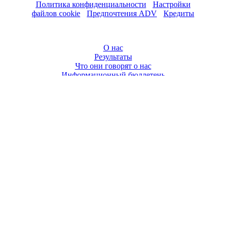
Политика конфиденциальности
-
Настройки
файлов cookie
-
Предпочтения ADV
-
Кредиты
НАВИГАЦИЯ
О нас
Результаты
Что они говорят о нас
Информационный бюллетень
Корпоративный
СОЦИАЛЬНЫЕ МЕДИА