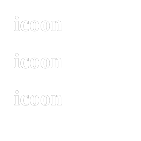
icoon
icoon
icoon
Przejdź do następnej sekcji