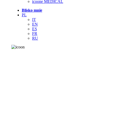
icoone MEDICAL
Blisko mnie
PL
IT
EN
ES
FR
RU