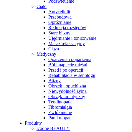
Podświetlenie
Ciało
Antycellulit
Przebudowa
Opróżnianie
Redukcja rozstępów
Stare blizny
Ujędrnianie i tonizowanie
Masaż relaksacyjny
Ciąża
Medyczny
Oparzenia i poparzenia
Ból i napięcie mięśni
Przed i po operacji
Rehabilitacja w senologii
Blizny
Obrzęk i opuchlizna
Niewydolność żylna
Obrzęk limfatyczny
Tendinopatia
Fibromialgia
Zwłóknienie
Panikulopatia
Produkty
icoone BEAUTY