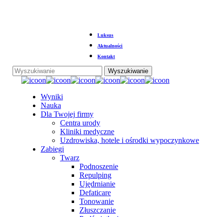
Przejdź
do
głównej
treści
Luksus
Aktualności
Kontakt
Wyszukiwanie
Zamknij
wyszukiwanie
Menu
Wyniki
Nauka
Dla Twojej firmy
Centra urody
Kliniki medyczne
Uzdrowiska, hotele i ośrodki wypoczynkowe
Zabiegi
Twarz
Podnoszenie
Repulping
Ujędrnianie
Defaticare
Tonowanie
Złuszczanie