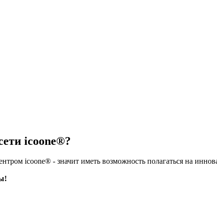
сети icoone®?
центром icoone® - значит иметь возможность полагаться на инн
ы!