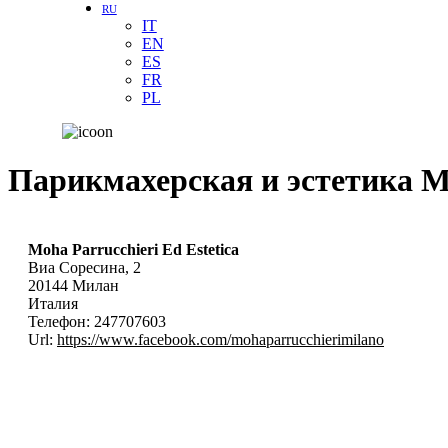
RU
IT
EN
ES
FR
PL
Парикмахерская и эстетика 
Moha Parrucchieri Ed Estetica
Виа Соресина, 2
20144
Милан
Италия
Телефон:
247707603
Url:
https://www.facebook.com/mohaparrucchierimilano