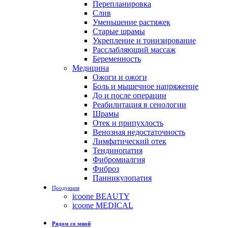
Перепланировка
Слив
Уменьшение растяжек
Старые шрамы
Укрепление и тонизирование
Расслабляющий массаж
Беременность
Медицина
Ожоги и ожоги
Боль и мышечное напряжение
До и после операции
Реабилитация в сенологии
Шрамы
Отек и припухлость
Венозная недостаточность
Лимфатический отек
Тендинопатия
Фибромиалгия
Фиброз
Панникулопатия
Продукция
icoone BEAUTY
icoone MEDICAL
Рядом со мной