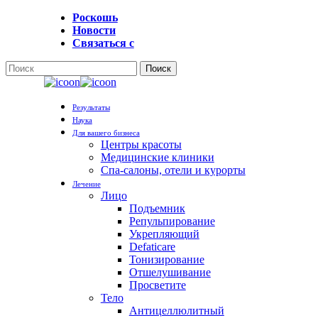
Перейти
Роскошь
к
Новости
основному
Связаться с
содержанию
Поиск
Закрыть
поиск
Меню
Результаты
Наука
Для вашего бизнеса
Центры красоты
Медицинские клиники
Спа-салоны, отели и курорты
Лечение
Лицо
Подъемник
Репульпирование
Укрепляющий
Defaticare
Тонизирование
Отшелушивание
Просветите
Тело
Антицеллюлитный