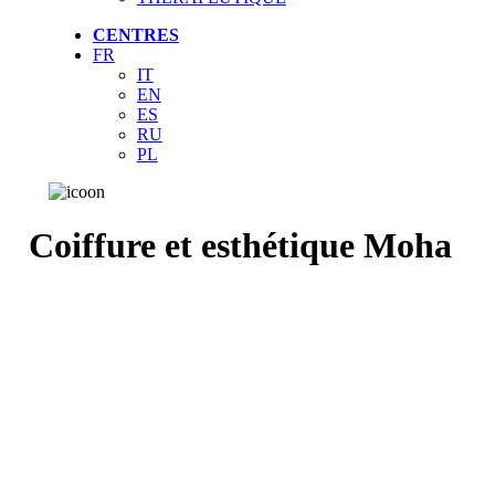
CENTRES
FR
IT
EN
ES
RU
PL
Coiffure et esthétique Moha