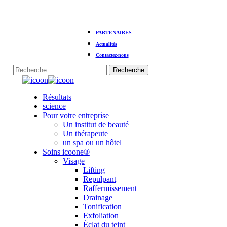
Skip
PARTENAIRES
to
main
Actualités
content
Contactez-nous
Recherche
Fermer
la
Menu
Résultats
recherche
science
Pour votre entreprise
Un institut de beauté
Un thérapeute
un spa ou un hôtel
Soins icoone®
Visage
Lifting
Repulpant
Raffermissement
Drainage
Tonification
Exfoliation
Éclat du teint