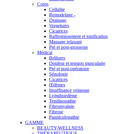
Corps
Cellulite
Remodelage -
Drainage
Vergetures
Cicatrices
Raffermissement et tonification
Massage relaxant
Pré et post-grossesse
Médical
Brûlures
Douleur et tension musculaire
Pré et post-opératoire
Sénologie
Cicatrices
Œdèmes
Insuffisance veineuse
Lymphoedème
Tendinopathie
Fibromyalgie
Fibrose
Panniculopathie
GAMME
BEAUTY-WELLNESS
THÉRAPEUTIQUE