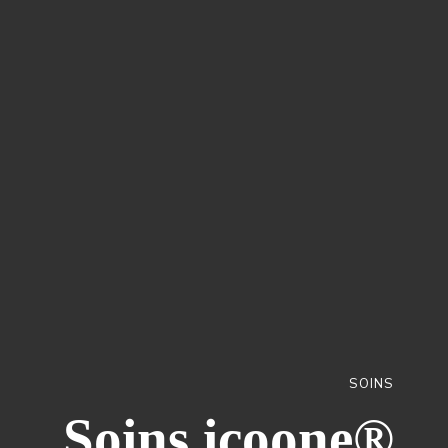
SOINS
Soins icoone®