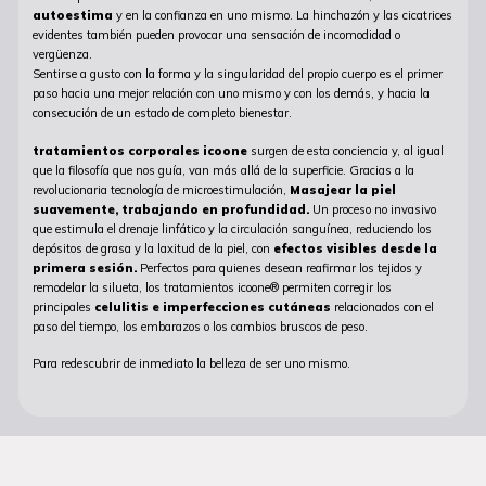
autoestima
y en la confianza en uno mismo. La hinchazón y las cicatrices
evidentes también pueden provocar una sensación de incomodidad o
vergüenza.
Sentirse a gusto con la forma y la singularidad del propio cuerpo es el primer
paso hacia una mejor relación con uno mismo y con los demás, y hacia la
consecución de un estado de completo bienestar.
tratamientos corporales icoone
surgen de esta conciencia y, al igual
que la filosofía que nos guía, van más allá de la superficie. Gracias a la
revolucionaria tecnología de microestimulación,
Masajear la piel
suavemente, trabajando en profundidad.
Un proceso no invasivo
que estimula el drenaje linfático y la circulación sanguínea, reduciendo los
depósitos de grasa y la laxitud de la piel, con
efectos visibles desde la
primera sesión.
Perfectos para quienes desean reafirmar los tejidos y
remodelar la silueta, los tratamientos icoone® permiten corregir los
principales
celulitis e imperfecciones cutáneas
relacionados con el
paso del tiempo, los embarazos o los cambios bruscos de peso.
Para redescubrir de inmediato la belleza de ser uno mismo.