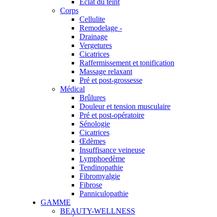
Éclat du teint
Corps
Cellulite
Remodelage -
Drainage
Vergetures
Cicatrices
Raffermissement et tonification
Massage relaxant
Pré et post-grossesse
Médical
Brûlures
Douleur et tension musculaire
Pré et post-opératoire
Sénologie
Cicatrices
Œdèmes
Insuffisance veineuse
Lymphoedème
Tendinopathie
Fibromyalgie
Fibrose
Panniculopathie
GAMME
BEAUTY-WELLNESS