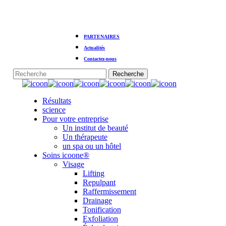
Skip
to
main
content
PARTENAIRES
Actualités
Contactez-nous
Recherche
Fermer
la
Menu
Résultats
recherche
science
Pour votre entreprise
Un institut de beauté
Un thérapeute
un spa ou un hôtel
Soins icoone®
Visage
Lifting
Repulpant
Raffermissement
Drainage
Tonification
Exfoliation