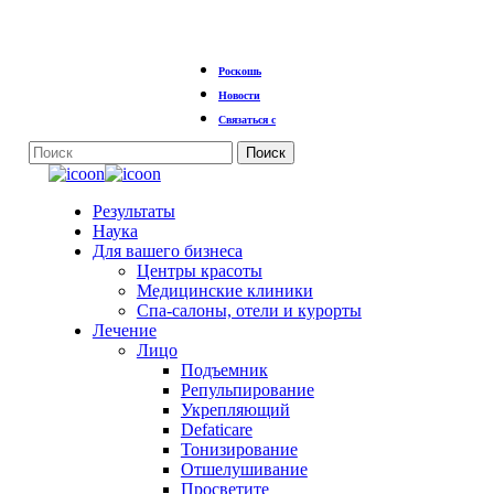
Перейти
Роскошь
к
основному
Новости
содержанию
Связаться с
Поиск
Закрыть
поиск
Меню
Результаты
Наука
Для вашего бизнеса
Центры красоты
Медицинские клиники
Спа-салоны, отели и курорты
Лечение
Лицо
Подъемник
Репульпирование
Укрепляющий
Defaticare
Тонизирование
Отшелушивание
Просветите