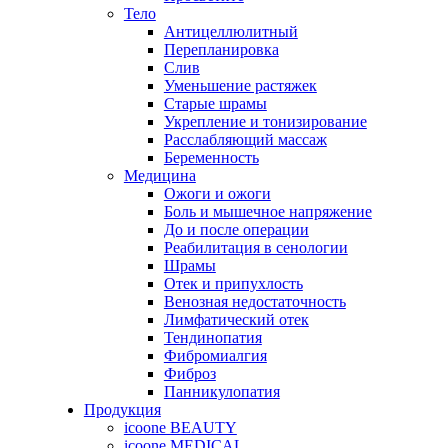
Тело
Антицеллюлитный
Перепланировка
Слив
Уменьшение растяжек
Старые шрамы
Укрепление и тонизирование
Расслабляющий массаж
Беременность
Медицина
Ожоги и ожоги
Боль и мышечное напряжение
До и после операции
Реабилитация в сенологии
Шрамы
Отек и припухлость
Венозная недостаточность
Лимфатический отек
Тендинопатия
Фибромиалгия
Фиброз
Панникулопатия
Продукция
icoone BEAUTY
icoone MEDICAL