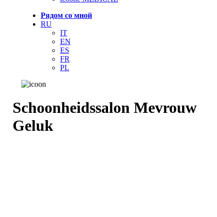
Рядом со мной
RU
IT
EN
ES
FR
PL
Schoonheidssalon Mevrouw
Geluk