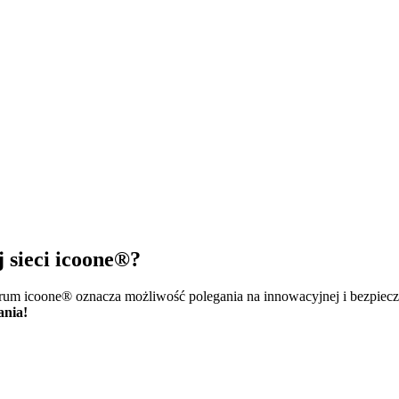
j sieci icoone®?
trum icoone® oznacza możliwość polegania na innowacyjnej i bezpiecz
ania!