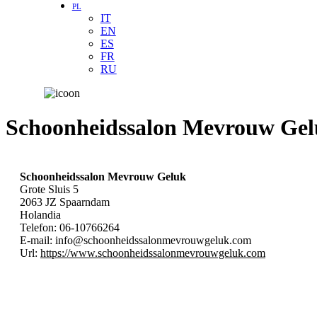
PL
IT
EN
ES
FR
RU
Schoonheidssalon Mevrouw Ge
Schoonheidssalon Mevrouw Geluk
Grote Sluis 5
2063 JZ
Spaarndam
Holandia
Telefon:
06-10766264
E-mail:
info@schoonheidssalonmevrouwgeluk.com
Url:
https://www.schoonheidssalonmevrouwgeluk.com