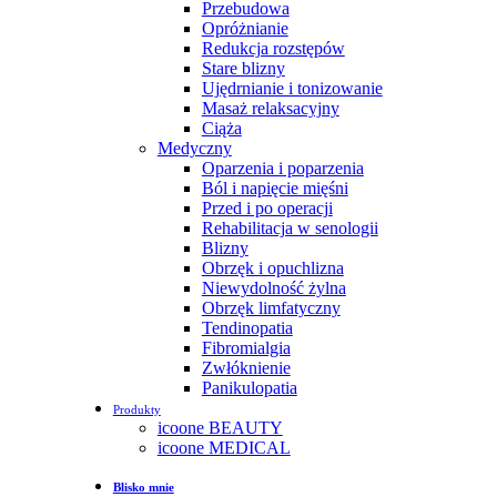
Przebudowa
Opróżnianie
Redukcja rozstępów
Stare blizny
Ujędrnianie i tonizowanie
Masaż relaksacyjny
Ciąża
Medyczny
Oparzenia i poparzenia
Ból i napięcie mięśni
Przed i po operacji
Rehabilitacja w senologii
Blizny
Obrzęk i opuchlizna
Niewydolność żylna
Obrzęk limfatyczny
Tendinopatia
Fibromialgia
Zwłóknienie
Panikulopatia
Produkty
icoone BEAUTY
icoone MEDICAL
Blisko mnie