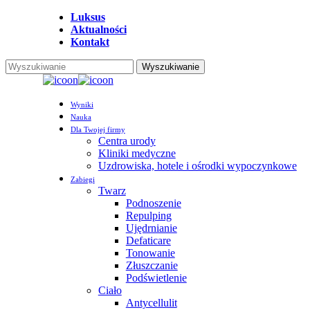
Przejdź
Luksus
do
Aktualności
głównej
Kontakt
treści
Wyszukiwanie
Zamknij
wyszukiwanie
Menu
Wyniki
Nauka
Dla Twojej firmy
Centra urody
Kliniki medyczne
Uzdrowiska, hotele i ośrodki wypoczynkowe
Zabiegi
Twarz
Podnoszenie
Repulping
Ujędrnianie
Defaticare
Tonowanie
Złuszczanie
Podświetlenie
Ciało
Antycellulit