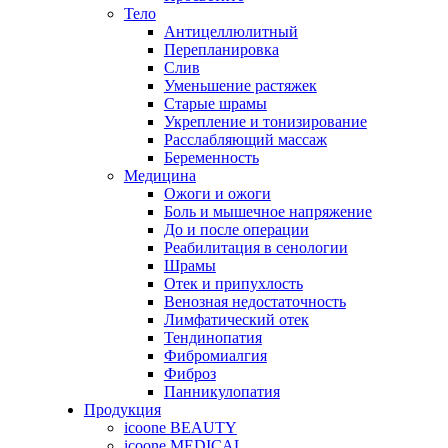
Тело
Антицеллюлитный
Перепланировка
Слив
Уменьшение растяжек
Старые шрамы
Укрепление и тонизирование
Расслабляющий массаж
Беременность
Медицина
Ожоги и ожоги
Боль и мышечное напряжение
До и после операции
Реабилитация в сенологии
Шрамы
Отек и припухлость
Венозная недостаточность
Лимфатический отек
Тендинопатия
Фибромиалгия
Фиброз
Панникулопатия
Продукция
icoone BEAUTY
icoone MEDICAL