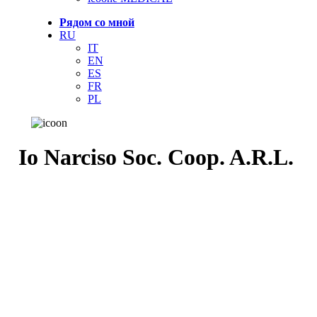
Рядом со мной
RU
IT
EN
ES
FR
PL
Io Narciso Soc. Coop. A.R.L.