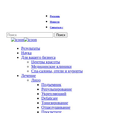
Перейти
Роскошь
к
основному
Новости
содержанию
Связаться с
Поиск
Закрыть
поиск
Меню
Результаты
Наука
Для вашего бизнеса
Центры красоты
Медицинские клиники
Спа-салоны, отели и курорты
Лечение
Лицо
Подъемник
Репульпирование
Укрепляющий
Defaticare
Тонизирование
Отшелушивание
Просветите