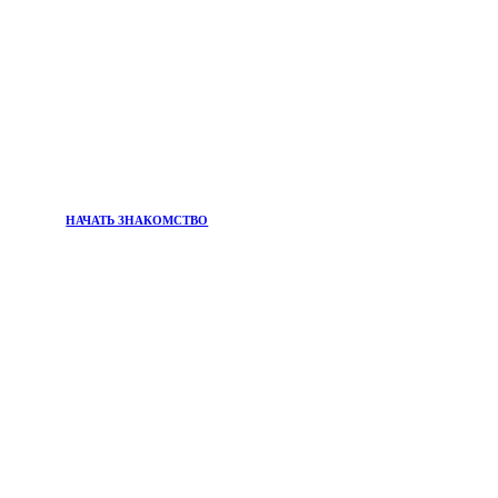
НАЧАТЬ ЗНАКОМСТВО
ПРИСОЕДИНЯЙТЕСЬ К
Информационный бюллетень
Хотите быть в курсе главных тенденций в мире
красоты и самых эффективных решений для вашего
благополучия?