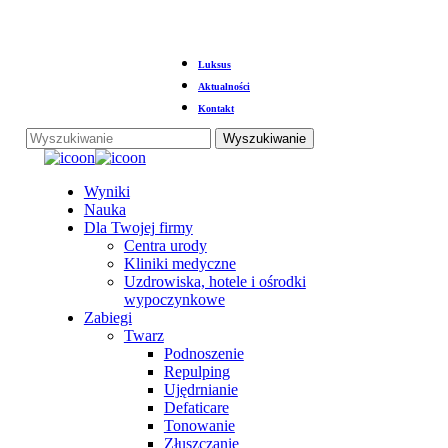
Przejdź
Luksus
do
głównej
Aktualności
treści
Kontakt
Wyszukiwanie
Zamknij
wyszukiwanie
Menu
Wyniki
Nauka
Dla Twojej firmy
Centra urody
Kliniki medyczne
Uzdrowiska, hotele i ośrodki
wypoczynkowe
Zabiegi
Twarz
Podnoszenie
Repulping
Ujędrnianie
Defaticare
Tonowanie
Złuszczanie