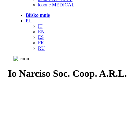
icoone MEDICAL
Blisko mnie
PL
IT
EN
ES
FR
RU
Io Narciso Soc. Coop. A.R.L.