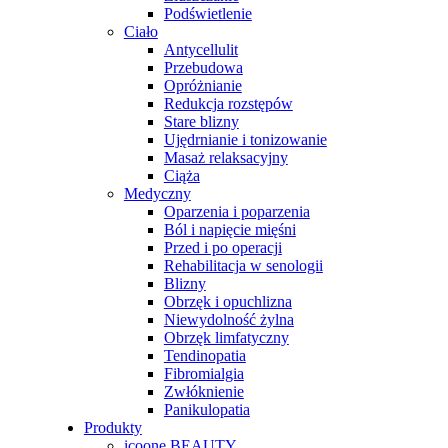
Podświetlenie
Ciało
Antycellulit
Przebudowa
Opróżnianie
Redukcja rozstępów
Stare blizny
Ujędrnianie i tonizowanie
Masaż relaksacyjny
Ciąża
Medyczny
Oparzenia i poparzenia
Ból i napięcie mięśni
Przed i po operacji
Rehabilitacja w senologii
Blizny
Obrzęk i opuchlizna
Niewydolność żylna
Obrzęk limfatyczny
Tendinopatia
Fibromialgia
Zwłóknienie
Panikulopatia
Produkty
icoone BEAUTY