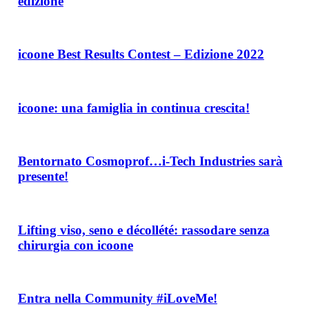
edizione
la
Meeting
pelle
quarta
icoone
edizione
Best
Results
icoone Best Results Contest – Edizione 2022
Contest
–
icoone:
Edizione
una
2022
famiglia
icoone: una famiglia in continua crescita!
in
continua
Bentornato
crescita!
Cosmoprof…
i-
Bentornato Cosmoprof…i-Tech Industries sarà
Tech
presente!
Industries
sarà
Lifting
presente!
viso,
seno
Lifting viso, seno e décollété: rassodare senza
e
chirurgia con icoone
décollété:
rassodare
Entra
senza
nella
chirurgia
Community
Entra nella Community #iLoveMe!
con
#iLoveMe!