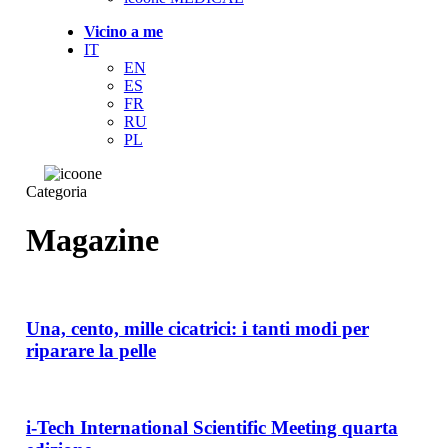
Vicino a me
IT
EN
ES
FR
RU
PL
Categoria
Magazine
Una,
cento,
mille
Una, cento, mille cicatrici: i tanti modi per
cicatrici:
riparare la pelle
i
tanti
i-
modi
Tech
per
International
i-Tech International Scientific Meeting quarta
riparare
Scientific