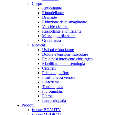
Corpo
Anticellulite
Rimodellante
Drenante
Riduzione delle smagliature
Vecchie cicatrici
Rassodante e tonificante
Massaggio rilassante
Gravidanza
Medical
Ustioni e bruciature
Dolore e tensione muscolare
Pre e post intervento chirurgico
Riabilitazione in senologia
Cicatrici
Edemi e gonfiori
Insufficienza venosa
Linfedema
Tendinopatia
Fibromialgia
Fibrosi
Panniculopatia
Prodotti
icoone BEAUTY
icoone MEDICAL