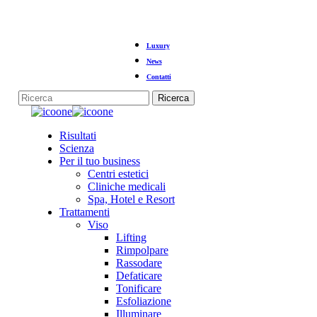
Vai
Luxury
al
contenuto
News
principale
Contatti
Ricerca
Chiudi
la
Menu
Risultati
ricerca
Scienza
Per il tuo business
Centri estetici
Cliniche medicali
Spa, Hotel e Resort
Trattamenti
Viso
Lifting
Rimpolpare
Rassodare
Defaticare
Tonificare
Esfoliazione
Illuminare