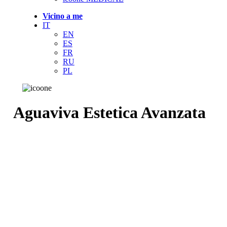
Vicino a me
IT
EN
ES
FR
RU
PL
Aguaviva Estetica Avanzata