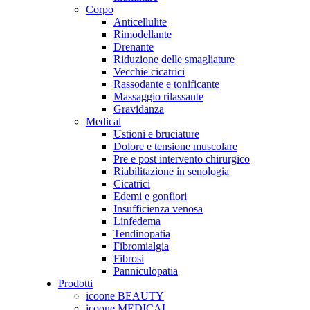
Corpo
Anticellulite
Rimodellante
Drenante
Riduzione delle smagliature
Vecchie cicatrici
Rassodante e tonificante
Massaggio rilassante
Gravidanza
Medical
Ustioni e bruciature
Dolore e tensione muscolare
Pre e post intervento chirurgico
Riabilitazione in senologia
Cicatrici
Edemi e gonfiori
Insufficienza venosa
Linfedema
Tendinopatia
Fibromialgia
Fibrosi
Panniculopatia
Prodotti
icoone BEAUTY
icoone MEDICAL