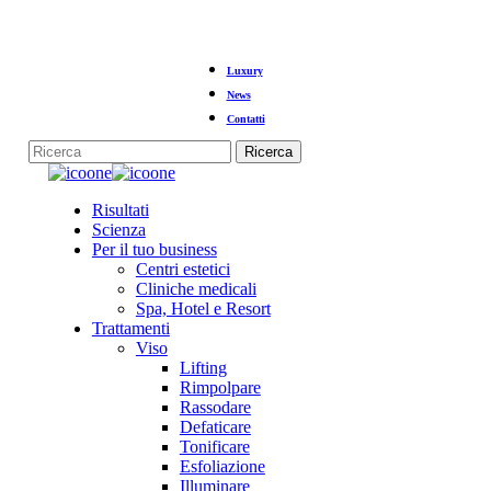
Vai
Luxury
al
contenuto
News
principale
Contatti
Ricerca
Chiudi
la
Menu
Risultati
ricerca
Scienza
Per il tuo business
Centri estetici
Cliniche medicali
Spa, Hotel e Resort
Trattamenti
Viso
Lifting
Rimpolpare
Rassodare
Defaticare
Tonificare
Esfoliazione
Illuminare