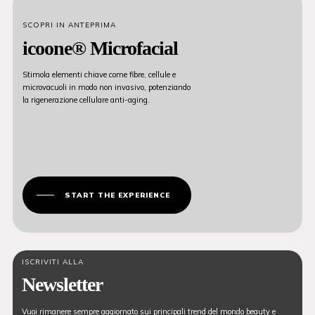
SCOPRI IN ANTEPRIMA
icoone® Microfacial
Stimola elementi chiave come fibre, cellule e
microvacuoli in modo non invasivo, potenziando
la rigenerazione cellulare anti-aging.
START THE EXPERIENCE
ISCRIVITI ALLA
Newsletter
Vuoi rimanere sempre aggiornato sui principali trend del mondo beauty e