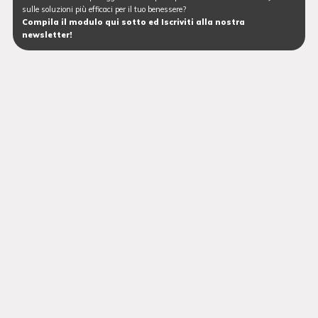
sulle soluzioni più efficaci per il tuo benessere?
Compila il modulo qui sotto ed Iscriviti alla nostra
newsletter!