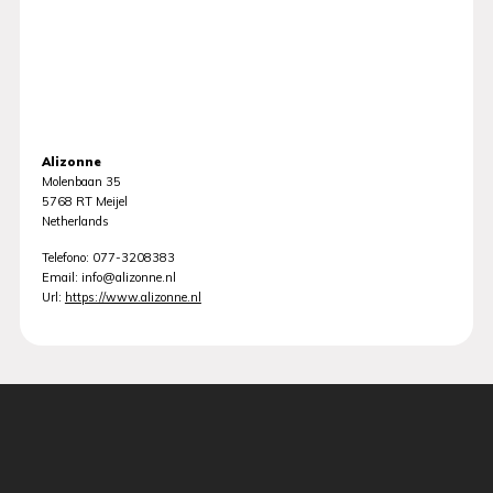
Alizonne
Molenbaan 35
5768 RT
Meijel
Netherlands
Telefono:
077-3208383
Email:
info@alizonne.nl
Url:
https://www.alizonne.nl