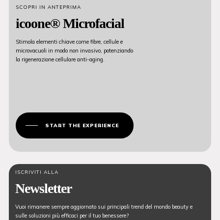
SCOPRI IN ANTEPRIMA
icoone® Microfacial
Stimola elementi chiave come fibre, cellule e
microvacuoli in modo non invasivo, potenziando
la rigenerazione cellulare anti-aging.
START THE EXPERIENCE
ISCRIVITI ALLA
Newsletter
Vuoi rimanere sempre aggiornato sui principali trend del mondo beauty e
sulle soluzioni più efficaci per il tuo benessere?