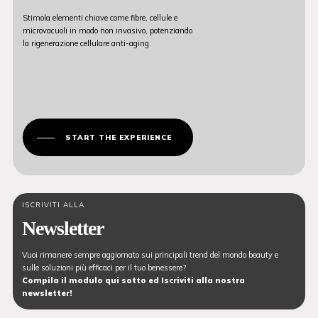
Stimola elementi chiave come fibre, cellule e
microvacuoli in modo non invasivo, potenziando
la rigenerazione cellulare anti-aging.
START THE EXPERIENCE
ISCRIVITI ALLA
Newsletter
Vuoi rimanere sempre aggiornato sui principali trend del mondo beauty e
sulle soluzioni più efficaci per il tuo benessere?
Compila il modulo qui sotto ed Iscriviti alla nostra
newsletter!