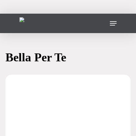
Vai
al
contenuto
Menu
principale
Bella Per Te