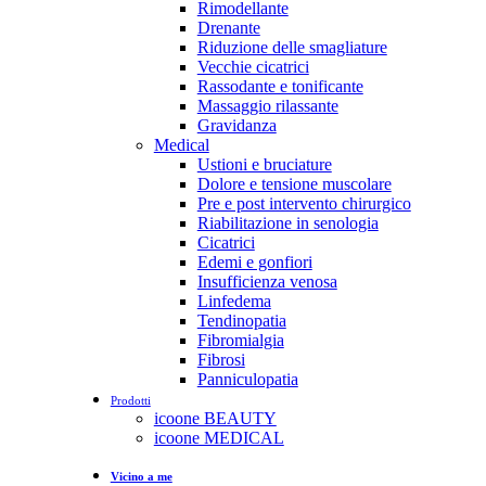
Rimodellante
Drenante
Riduzione delle smagliature
Vecchie cicatrici
Rassodante e tonificante
Massaggio rilassante
Gravidanza
Medical
Ustioni e bruciature
Dolore e tensione muscolare
Pre e post intervento chirurgico
Riabilitazione in senologia
Cicatrici
Edemi e gonfiori
Insufficienza venosa
Linfedema
Tendinopatia
Fibromialgia
Fibrosi
Panniculopatia
Prodotti
icoone BEAUTY
icoone MEDICAL
Vicino a me