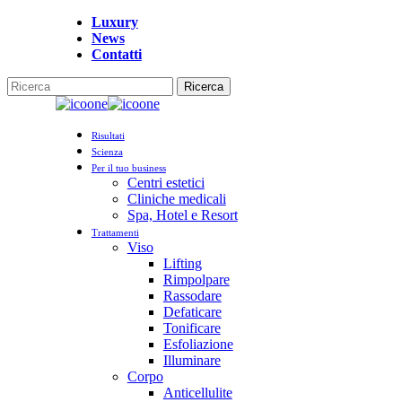
Vai
Luxury
al
News
contenuto
Contatti
principale
Ricerca
Chiudi
la
Menu
ricerca
Risultati
Scienza
Per il tuo business
Centri estetici
Cliniche medicali
Spa, Hotel e Resort
Trattamenti
Viso
Lifting
Rimpolpare
Rassodare
Defaticare
Tonificare
Esfoliazione
Illuminare
Corpo
Anticellulite