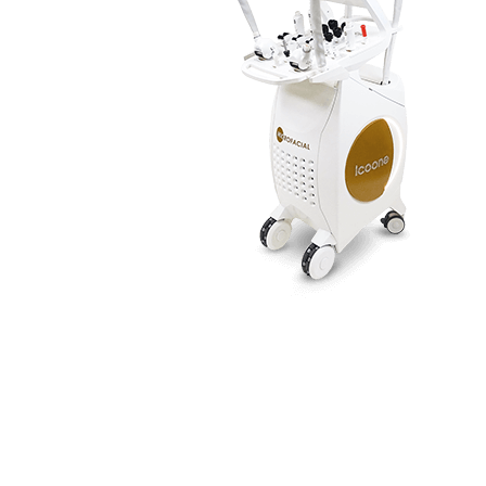
ISCRIVITI ALLA
Newsletter
Vuoi rimanere sempre aggiornato sui principali trend del