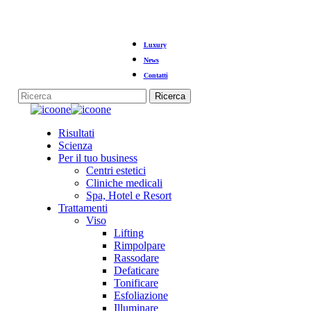
Vai
Luxury
al
contenuto
News
principale
Contatti
Ricerca
Chiudi
la
Menu
Risultati
ricerca
Scienza
Per il tuo business
Centri estetici
Cliniche medicali
Spa, Hotel e Resort
Trattamenti
Viso
Lifting
Rimpolpare
Rassodare
Defaticare
Tonificare
Esfoliazione
Illuminare