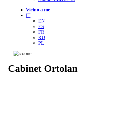
Vicino a me
IT
EN
ES
FR
RU
PL
Cabinet Ortolan