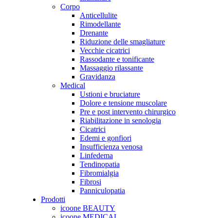
Corpo
Anticellulite
Rimodellante
Drenante
Riduzione delle smagliature
Vecchie cicatrici
Rassodante e tonificante
Massaggio rilassante
Gravidanza
Medical
Ustioni e bruciature
Dolore e tensione muscolare
Pre e post intervento chirurgico
Riabilitazione in senologia
Cicatrici
Edemi e gonfiori
Insufficienza venosa
Linfedema
Tendinopatia
Fibromialgia
Fibrosi
Panniculopatia
Prodotti
icoone BEAUTY
icoone MEDICAL