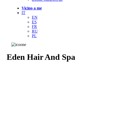
Vicino a me
IT
EN
ES
FR
RU
PL
Eden Hair And Spa