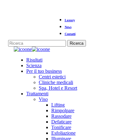
Vai
Luxury
al
contenuto
News
principale
Contatti
Ricerca
Chiudi
la
Menu
Risultati
ricerca
Scienza
Per il tuo business
Centri estetici
Cliniche medicali
Spa, Hotel e Resort
Trattamenti
Viso
Lifting
Rimpolpare
Rassodare
Defaticare
Tonificare
Esfoliazione
Illuminare