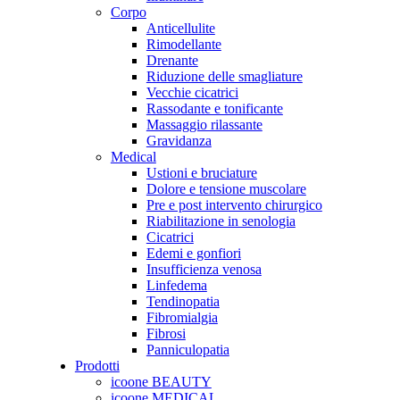
Corpo
Anticellulite
Rimodellante
Drenante
Riduzione delle smagliature
Vecchie cicatrici
Rassodante e tonificante
Massaggio rilassante
Gravidanza
Medical
Ustioni e bruciature
Dolore e tensione muscolare
Pre e post intervento chirurgico
Riabilitazione in senologia
Cicatrici
Edemi e gonfiori
Insufficienza venosa
Linfedema
Tendinopatia
Fibromialgia
Fibrosi
Panniculopatia
Prodotti
icoone BEAUTY
icoone MEDICAL