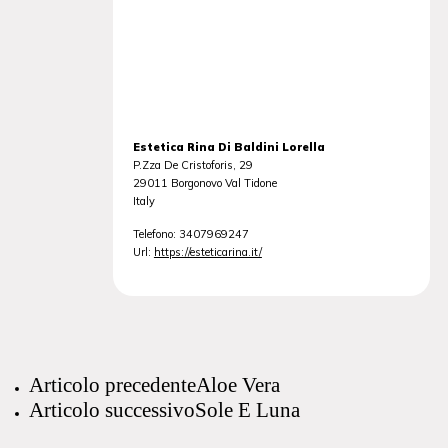
Estetica Rina Di Baldini Lorella
P.Zza De Cristoforis, 29
29011
Borgonovo Val Tidone
Italy
Telefono:
3407969247
Url:
https://esteticarina.it/
Articolo precedente
Aloe Vera
Articolo successivo
Sole E Luna