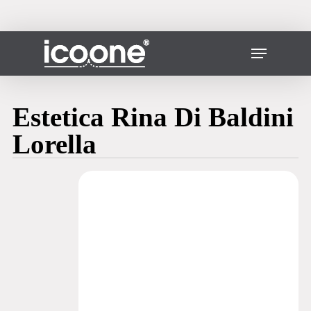
Vai
al
contenuto
Chiudere
Menu
principale
il
menu
Estetica Rina Di Baldini
Lorella