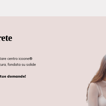
rete
ntare centro icoone®
cura, fondata su solide
e tue domande!