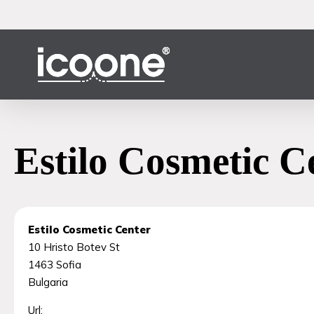
Vai
al
contenuto
principale
Estilo Cosmetic C
Estilo Cosmetic Center
10 Hristo Botev St
1463
Sofia
Bulgaria
Url: