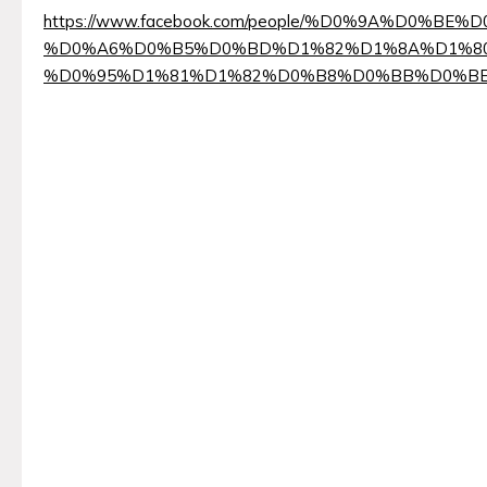
https://www.facebook.com/people/%D0%9A%D
%D0%A6%D0%B5%D0%BD%D1%82%D1%8A%D1%80
%D0%95%D1%81%D1%82%D0%B8%D0%BB%D0%BE/10