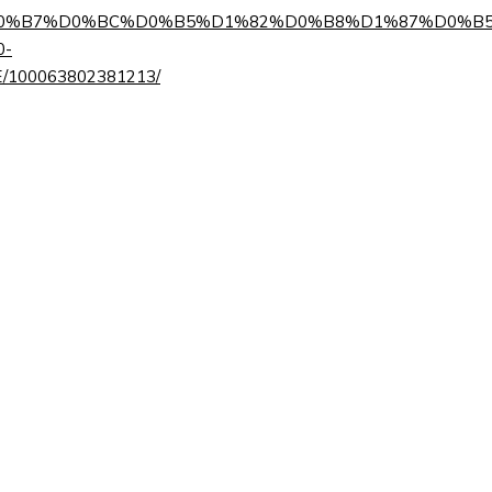
0%BE%D0%B7%D0%BC%D0%B5%D1%82%D0%B8%D1%87%D0%B
-
0063802381213/