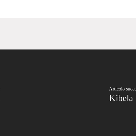
e
Articolo succ
a
Kibela