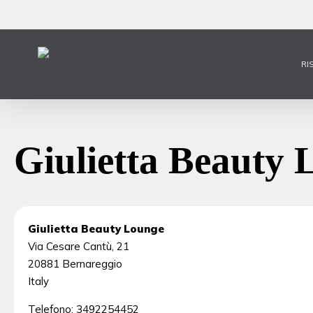
Vai
al
contenuto
principale
RI
Giulietta Beauty
Giulietta Beauty Lounge
Via Cesare Cantù, 21
20881
Bernareggio
Italy
Telefono:
3492254452