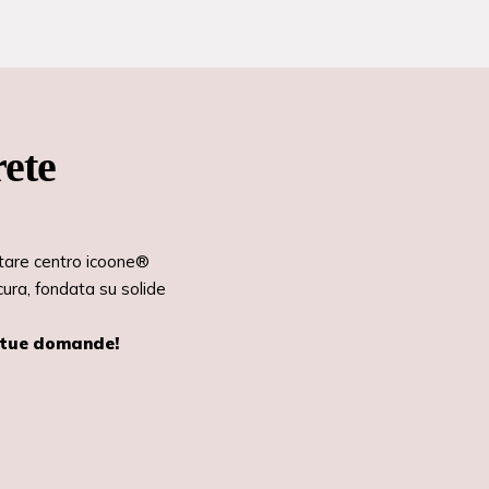
rete
ntare centro icoone®
cura, fondata su solide
e tue domande!