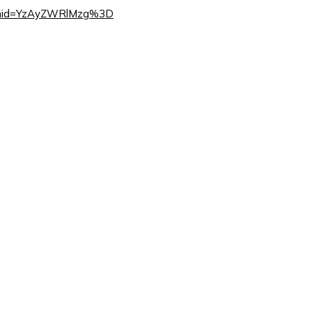
igshid=YzAyZWRlMzg%3D