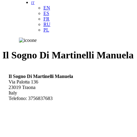
IT
EN
ES
FR
RU
PL
Il Sogno Di Martinelli Manuela
Il Sogno Di Martinelli Manuela
Via Palotta 136
23019
Traona
Italy
Telefono:
3756837683