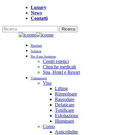
Vai
Luxury
al
News
contenuto
Contatti
principale
Ricerca
Chiudi
la
Menu
ricerca
Risultati
Scienza
Per il tuo business
Centri estetici
Cliniche medicali
Spa, Hotel e Resort
Trattamenti
Viso
Lifting
Rimpolpare
Rassodare
Defaticare
Tonificare
Esfoliazione
Illuminare
Corpo
Anticellulite