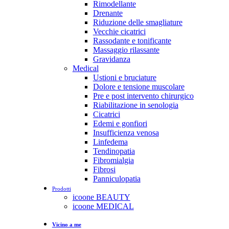
Rimodellante
Drenante
Riduzione delle smagliature
Vecchie cicatrici
Rassodante e tonificante
Massaggio rilassante
Gravidanza
Medical
Ustioni e bruciature
Dolore e tensione muscolare
Pre e post intervento chirurgico
Riabilitazione in senologia
Cicatrici
Edemi e gonfiori
Insufficienza venosa
Linfedema
Tendinopatia
Fibromialgia
Fibrosi
Panniculopatia
Prodotti
icoone BEAUTY
icoone MEDICAL
Vicino a me