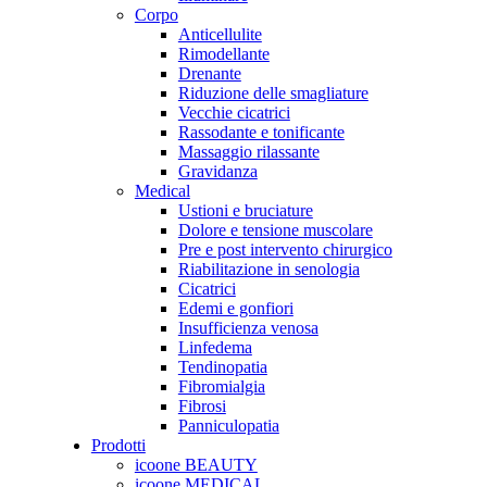
Corpo
Anticellulite
Rimodellante
Drenante
Riduzione delle smagliature
Vecchie cicatrici
Rassodante e tonificante
Massaggio rilassante
Gravidanza
Medical
Ustioni e bruciature
Dolore e tensione muscolare
Pre e post intervento chirurgico
Riabilitazione in senologia
Cicatrici
Edemi e gonfiori
Insufficienza venosa
Linfedema
Tendinopatia
Fibromialgia
Fibrosi
Panniculopatia
Prodotti
icoone BEAUTY
icoone MEDICAL