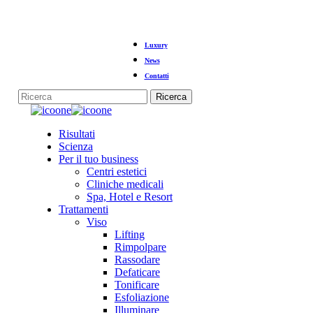
Vai
Luxury
al
contenuto
News
principale
Contatti
Ricerca
Chiudi
la
Menu
Risultati
ricerca
Scienza
Per il tuo business
Centri estetici
Cliniche medicali
Spa, Hotel e Resort
Trattamenti
Viso
Lifting
Rimpolpare
Rassodare
Defaticare
Tonificare
Esfoliazione
Illuminare