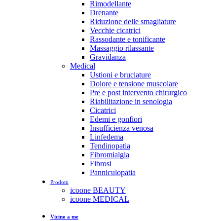
Rimodellante
Drenante
Riduzione delle smagliature
Vecchie cicatrici
Rassodante e tonificante
Massaggio rilassante
Gravidanza
Medical
Ustioni e bruciature
Dolore e tensione muscolare
Pre e post intervento chirurgico
Riabilitazione in senologia
Cicatrici
Edemi e gonfiori
Insufficienza venosa
Linfedema
Tendinopatia
Fibromialgia
Fibrosi
Panniculopatia
Prodotti
icoone BEAUTY
icoone MEDICAL
Vicino a me