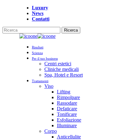
Vai
Luxury
al
News
contenuto
Contatti
principale
Ricerca
Chiudi
la
Menu
ricerca
Risultati
Scienza
Per il tuo business
Centri estetici
Cliniche medicali
Spa, Hotel e Resort
Trattamenti
Viso
Lifting
Rimpolpare
Rassodare
Defaticare
Tonificare
Esfoliazione
Illuminare
Corpo
Anticellulite