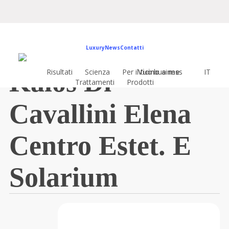
Vai
al
contenuto
principale
Luxury
News
Contatti
Kalos Di
Risultati
Scienza
Per il tuo business
Vicino a me
IT
Trattamenti
Prodotti
Cavallini Elena
Centro Estet. E
Solarium