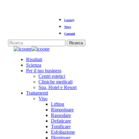
Vai
Luxury
al
contenuto
News
principale
Contatti
Ricerca
Chiudi
la
Menu
Risultati
ricerca
Scienza
Per il tuo business
Centri estetici
Cliniche medicali
Spa, Hotel e Resort
Trattamenti
Viso
Lifting
Rimpolpare
Rassodare
Defaticare
Tonificare
Esfoliazione
Illuminare