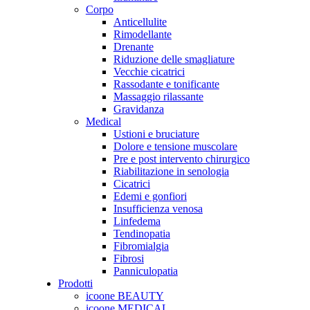
Corpo
Anticellulite
Rimodellante
Drenante
Riduzione delle smagliature
Vecchie cicatrici
Rassodante e tonificante
Massaggio rilassante
Gravidanza
Medical
Ustioni e bruciature
Dolore e tensione muscolare
Pre e post intervento chirurgico
Riabilitazione in senologia
Cicatrici
Edemi e gonfiori
Insufficienza venosa
Linfedema
Tendinopatia
Fibromialgia
Fibrosi
Panniculopatia
Prodotti
icoone BEAUTY
icoone MEDICAL