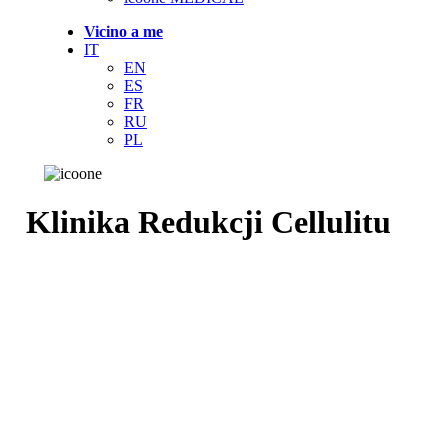
Vicino a me
IT
EN
ES
FR
RU
PL
Klinika Redukcji Cellulitu