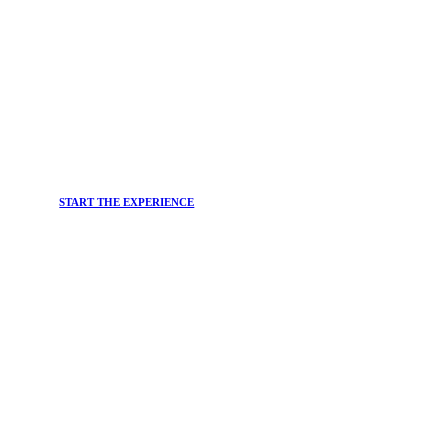
START THE EXPERIENCE
ISCRIVITI ALLA
Newsletter
Vuoi rimanere sempre aggiornato sui principali trend del
mondo beauty e sulle soluzioni più efficaci per il tuo
benessere?