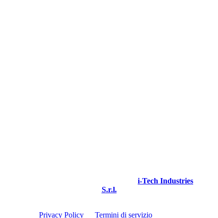
Via I Maggio 4/Q
Granarolo Emilia – Loc. Quarto Inferiore
Bologna – Italy
IVA e CF 03964610160
Phone: +39 051 6259797
© 2025 icoone®. All rights reserved.
icoone® is a registered trademark of
i-Tech Industries
S.r.l.
Questo sito è protetto da reCAPTCHA e si applicano
la
Privacy Policy
e i
Termini di servizio
di Google.