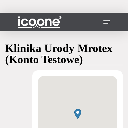
Vai
al
contenuto
Chiudere
Menu
principale
il
menu
Klinika Urody Mrotex
(Konto Testowe)