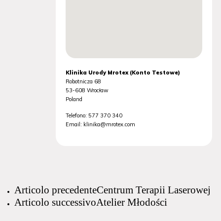
Klinika Urody Mrotex (Konto Testowe)
Robotnicza 68
53-608
Wrocław
Poland
Telefono:
577 370 340
Email:
klinika@mrotex.com
Articolo precedente
Centrum Terapii Laserowej
Articolo successivo
Atelier Młodości