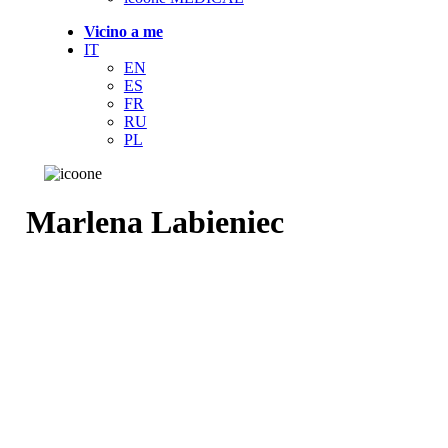
Vicino a me
IT
EN
ES
FR
RU
PL
Marlena Labieniec