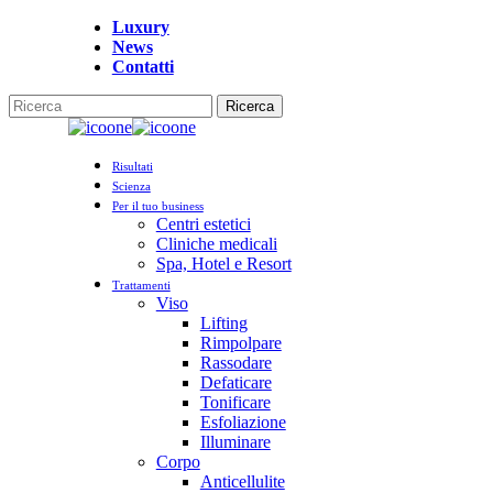
Vai
Luxury
al
News
contenuto
Contatti
principale
Ricerca
Chiudi
la
Menu
ricerca
Risultati
Scienza
Per il tuo business
Centri estetici
Cliniche medicali
Spa, Hotel e Resort
Trattamenti
Viso
Lifting
Rimpolpare
Rassodare
Defaticare
Tonificare
Esfoliazione
Illuminare
Corpo
Anticellulite