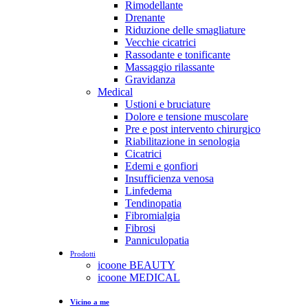
Rimodellante
Drenante
Riduzione delle smagliature
Vecchie cicatrici
Rassodante e tonificante
Massaggio rilassante
Gravidanza
Medical
Ustioni e bruciature
Dolore e tensione muscolare
Pre e post intervento chirurgico
Riabilitazione in senologia
Cicatrici
Edemi e gonfiori
Insufficienza venosa
Linfedema
Tendinopatia
Fibromialgia
Fibrosi
Panniculopatia
Prodotti
icoone BEAUTY
icoone MEDICAL
Vicino a me