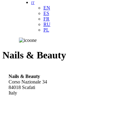
IT
EN
ES
FR
RU
PL
Nails & Beauty
Nails & Beauty
Corso Nazionale 34
84018
Scafati
Italy