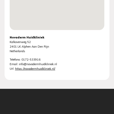
Novaderm Huidkliniek
Kalkovenweg 52
2401 LK
Alphen Aan Den Rijn
Netherlands
Telefono:
0172-533916
Email:
info@novadermhuidkliniek.nl
Url:
https://novadermhuidkliniek.nl/