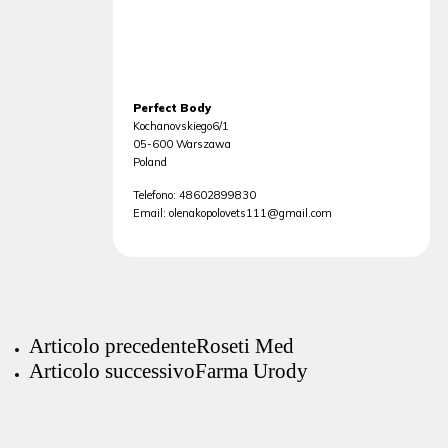
Perfect Body
Kochanovskiego6/1
05-600
Warszawa
Poland
Telefono:
48602899830
Email:
olenakopolovets111@gmail.com
Articolo precedente
Roseti Med
Articolo successivo
Farma Urody