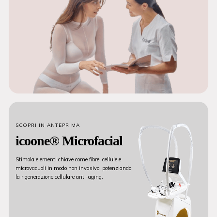
SCOPRI IN ANTEPRIMA
icoone® Microfacial
Stimola elementi chiave come fibre, cellule e
microvacuoli in modo non invasivo, potenziando
la rigenerazione cellulare anti-aging.